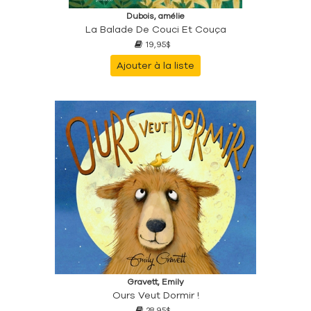
Dubois, amélie
La Balade De Couci Et Couça
19,95$
Ajouter à la liste
Gravett, Emily
Ours Veut Dormir !
28,95$