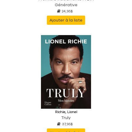
Générative
24,95$
Ajouter à la liste
Richie, Lionel
Truly
37,95$