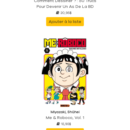
Comment Dessiner ? : 50 Trucs
Pour Devenir Un As De La BD
20,95$
Ajouter à la liste
Miyazaki, Shûhei
Me & Roboco, Vol. 1
15,95$