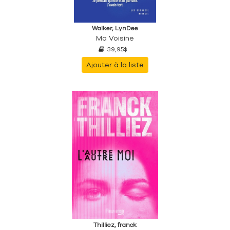
Walker, LynDee
Ma Voisine
39,95$
Ajouter à la liste
Thilliez, franck