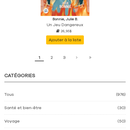
Bonnie, Julie B.
Un Jeu Dangereux
26,95$
Ajouter à la liste
1
2
3
CATÉGORIES
Tous
(976)
Santé et bien-être
(30)
Voyage
(50)