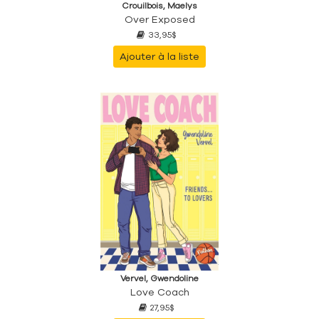
Crouilbois, Maelys
Over Exposed
33,95$
Ajouter à la liste
Vervel, Gwendoline
Love Coach
27,95$