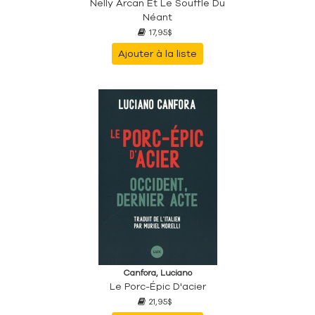
Nelly Arcan Et Le Souffle Du
Néant
17,95$
Ajouter à la liste
Canfora, Luciano
Le Porc-Épic D'acier
21,95$