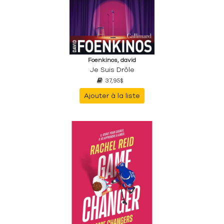
Foenkinos, david
Je Suis Drôle
37,95$
Ajouter à la liste