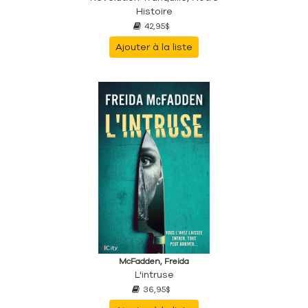
Histoire
42,95$
Ajouter à la liste
McFadden, Freida
L'intruse
36,95$