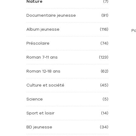
Nature
(7)
Documentaire jeunesse
(91)
Album jeunesse
(116)
P
Préscolaire
(74)
Roman 7-11 ans
(123)
Roman 12-18 ans
(62)
Culture et société
(45)
Science
(5)
Sport et loisir
(14)
BD jeunesse
(34)