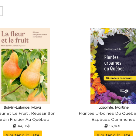
Boivin-Lalonde, Maya
Lapointe, Martine
eur Et Le Fruit : Réussir Son
Plantes Urbaines Du Québe
ardin Fruitier Au Québec
Espèces Communes
44,95$
16,95$
Ajouter à la liste
Ajouter à la liste