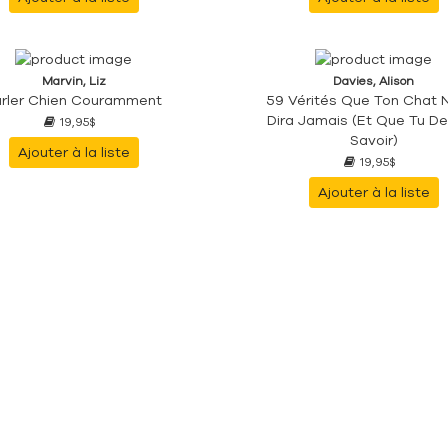
Marvin, Liz
Davies, Alison
arler Chien Couramment
59 Vérités Que Ton Chat 
Dira Jamais (et Que Tu De
19,95$
Savoir)
Ajouter à la liste
19,95$
Ajouter à la liste