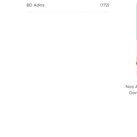
BD Ados
(172)
Nos A
Don