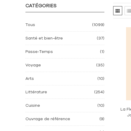
CATÉGORIES
Tous
(1099)
Santé et bien-être
(37)
Passe-Temps
(1)
Voyage
(35)
Arts
(10)
Littérature
(254)
Cuisine
(10)
La Fl
J
Ouvrage de référence
(9)