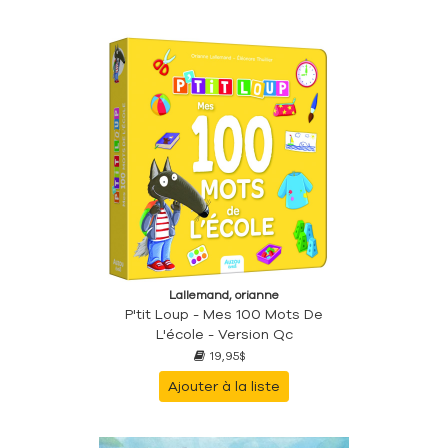
Lallemand, orianne
P'tit Loup - Mes 100 Mots De
L'école - Version Qc
19,95$
Ajouter à la liste