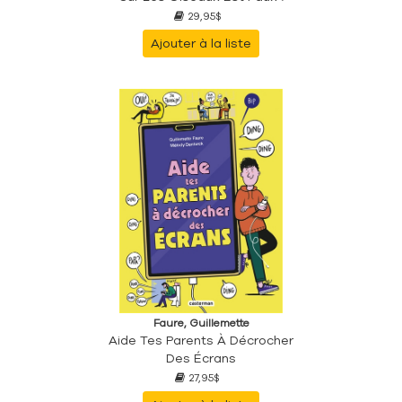
29,95$
Ajouter à la liste
Faure, Guillemette
Aide Tes Parents À Décrocher
Des Écrans
27,95$