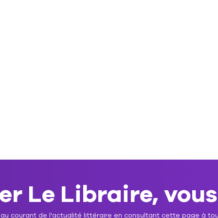
r Le Libraire, vous
u courant de l’actualité littéraire en consultant cette page à tou