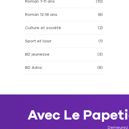
Roman 7-11 ans
(10)
Roman 12-18 ans
(6)
Culture et société
(2)
Sport et loisir
(1)
BD jeunesse
(3)
BD Ados
(8)
Avec Le Papetie
Demeurez a