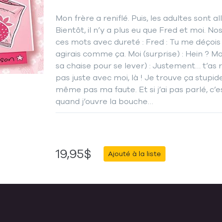
Mon frère a reniflé. Puis, les adultes sont al
Bientôt, il n’y a plus eu que Fred et moi. No
ces mots avec dureté : Fred : Tu me déçois
agirais comme ça. Moi (surprise) : Hein ? Moi
sa chaise pour se lever) : Justement… t’as ri
pas juste avec moi, là ! Je trouve ça stupi
même pas ma faute. Et si j’ai pas parlé, c’e
quand j’ouvre la bouche…
19,95$
Ajouté à la liste