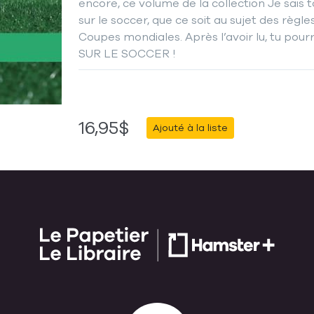
encore, ce volume de la collection Je sais t
sur le soccer, que ce soit au sujet des règl
Coupes mondiales. Après l’avoir lu, tu po
SUR LE SOCCER !
16,95$
Ajouté à la liste