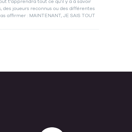
out t’apprendra tout ce qu’il y a à savoir
es, des joueurs reconnus ou des différentes
urras affirmer : MAINTENANT, JE SAIS TOUT