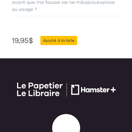
avant que ma fausse vie ne m&apos;explose
au visage ?
19,95$
Ajouté à la liste