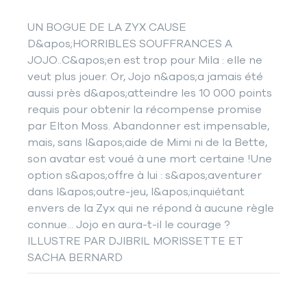
UN BOGUE DE LA ZYX CAUSE
D&apos;HORRIBLES SOUFFRANCES A
JOJO..C&apos;en est trop pour Mila : elle ne
veut plus jouer. Or, Jojo n&apos;a jamais été
aussi près d&apos;atteindre les 10 000 points
requis pour obtenir la récompense promise
par Elton Moss. Abandonner est impensable,
mais, sans l&apos;aide de Mimi ni de la Bette,
son avatar est voué à une mort certaine !Une
option s&apos;offre à lui : s&apos;aventurer
dans l&apos;outre-jeu, l&apos;inquiétant
envers de la Zyx qui ne répond à aucune règle
connue... Jojo en aura-t-il le courage ?
ILLUSTRE PAR DJIBRIL MORISSETTE ET
SACHA BERNARD