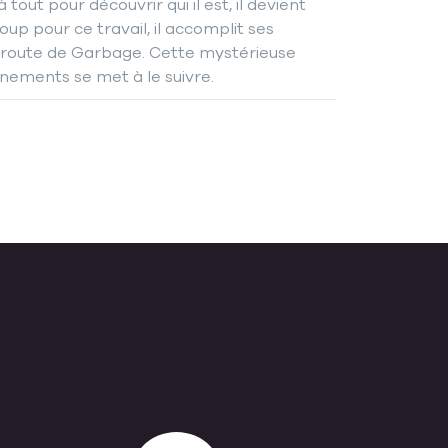
out pour découvrir qui il est, il devient
up pour ce travail, il accomplit ses
 la route de Garbage. Cette mystérieuse
nements se met à le suivre.